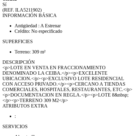
Sí
(REF. ILA5211902)
INFORMACIÓN BÁSICA
Antigüedad : A Estrenar
Crédito: No especificado
SUPERFICIES
Terreno: 309 m²
DESCRIPCIÓN
<p>LOTE EN VENTA EN FRACCIONAMIENTO
DENOMINADO LA CEIBA.</p><p>EXCELENTE
UBICACION.</p><p>EXCLUSIVO LOTE RESIDENCIAL
CON ACCESO PRIVADO.</p><p>CERCANO A TIENDAS
COMERCIALES, HOSPITALES, RESTAURANTES, ETC.</p>
<p>DOCUMENTACION EN REGLA.</p><p>LOTE 8&nbsp;
</p><p>TERRENO 309 M2</p>
ATRIBUTOS EXTRA
:
SERVICIOS